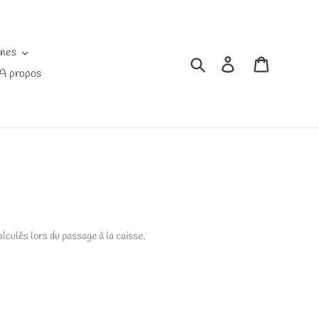
ines
Rechercher
Se connecter
Panier
A propos
lculés lors du passage à la caisse.