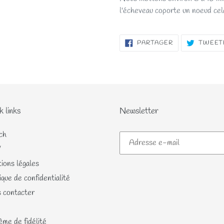
l'écheveau coporte un noeud cel
PARTAGER
PARTAGER
TWEET
SUR
FACEBOOK
k links
Newsletter
ch
V
ions légales
ique de confidentialité
 contacter
me de fidélité