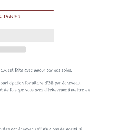
U PANIER
aux est faite avec amour par nos soins.
rticipation forfaitaire d'3€ par écheveau.
tant de fois que vous avez d'écheveaux à mettre en
tes par écheveau s'il n'y a pas de noeud, si