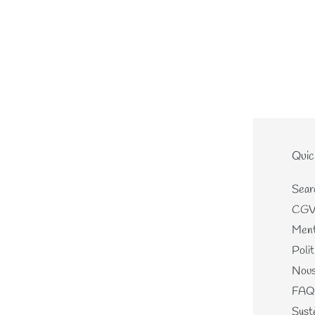
Le site
Quic
Home
Sear
Nouveautés
CG
Les écheveaux teints mains
Ment
Les perles de laines
Polit
Les différents kits
Nous
Mercerie, Patrons & Cartes
FAQ
cadeaux
Systè