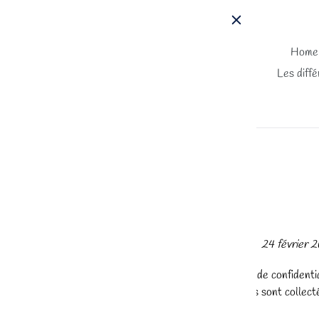
Passer
au
contenu
Home
Les diffé
Dernière mise à jour : 24 février 
La présente politique de confidenti
données personnelles sont collecté