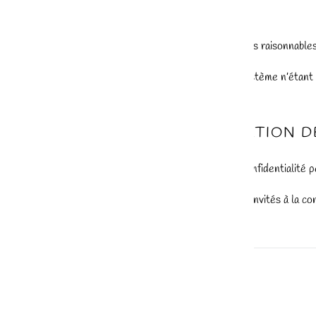
7. SÉCURITÉ
Toutes les précautions raisonnable
Cependant, aucun système n’étant in
8. MODIFICATION D
Cette politique de confidentialité 
Les utilisateurs sont invités à la c