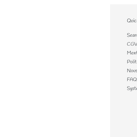
Le site
Quic
Home
Sear
Nouveautés
CG
Les écheveaux teints mains
Ment
Les perles de laines
Polit
Les différents kits
Nous
Mercerie, Patrons & Cartes
FAQ
cadeaux
Systè
Journal
A propos