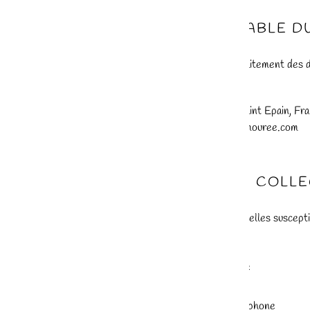
1. RESPONSABLE D
Le responsable du traitement des
LAINAMOUREE
La deturbe 37800 Saint Epain, Fr
Email : contact@lainamouree.com
2. DONNÉES COLL
Les données personnelles susceptib
Nom et prénom
Adresse postale
Adresse email
Numéro de téléphone