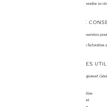
Aucune donnée n’est vendue ou céd
4. DURÉE DE CONS
Les données sont conservées pend
Les données liées à la facturation
5. DROITS DES UTI
Conformément au Règlement Généra
droit d’accès
droit de rectification
droit d’effacement
droit d’opposition