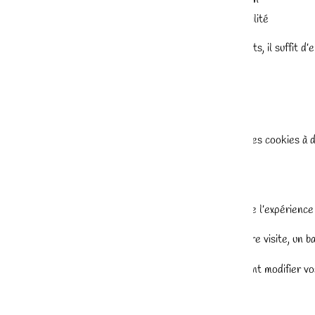
droit à la portabilité
Pour exercer ces droits, il suffit 
6. COOKIES
Le site peut utiliser des cookies à d
statistiques
techniques
d’amélioration de l’expérience 
Lors de votre première visite, un 
Vous pouvez également modifier vos