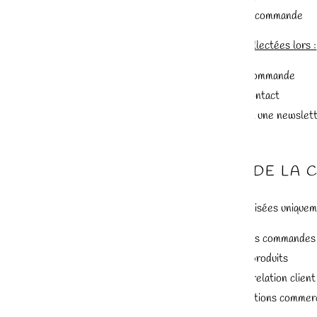
Informations de commande
Ces données sont collectées lors :
du passage de commande
de la prise de contact
de l’inscription à une newslet
3. FINALITÉ DE LA
Les données sont utilisées uniquem
le traitement des commandes
la livraison des produits
la gestion de la relation client
l’envoi d’informations commerc