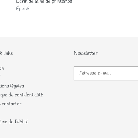
Ecrin de laine de printemps
Prix
Épuisé
normal
k links
Newsletter
ch
V
ions légales
ique de confidentialité
 contacter
me de fidélité