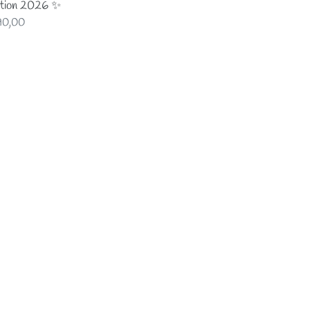
ition 2026 ✨
x
90,00
mal