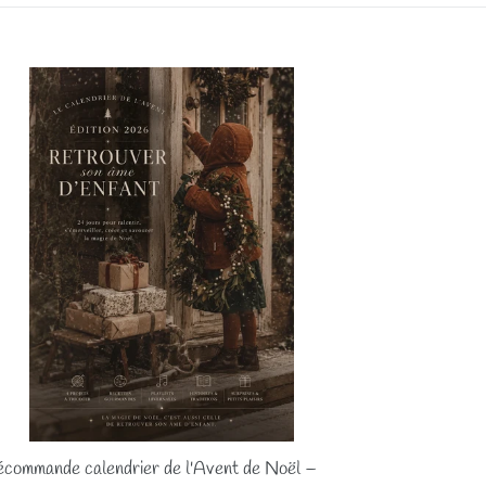
écommande
endrier
vent
ël
tion
26
commande calendrier de l'Avent de Noël –