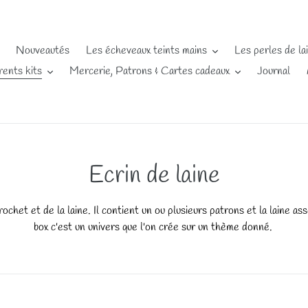
Nouveautés
Les écheveaux teints mains
Les perles de la
rents kits
Mercerie, Patrons & Cartes cadeaux
Journal
C
Ecrin de laine
o
rochet et de la laine. Il contient un ou plusieurs patrons et la laine a
l
box c'est un univers que l'on crée sur un thème donné.
l
e