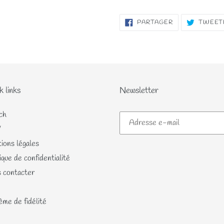
PARTAGER
PARTAGER
TWEET
SUR
FACEBOOK
k links
Newsletter
ch
V
ions légales
ique de confidentialité
 contacter
me de fidélité