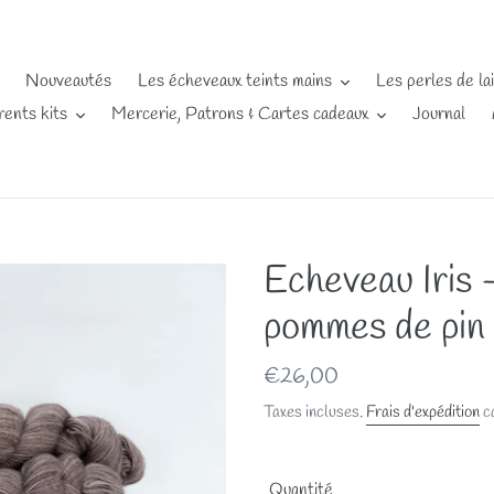
Nouveautés
Les écheveaux teints mains
Les perles de la
rents kits
Mercerie, Patrons & Cartes cadeaux
Journal
Echeveau Iris
pommes de pin
Prix
€26,00
normal
Taxes incluses.
Frais d'expédition
ca
Quantité