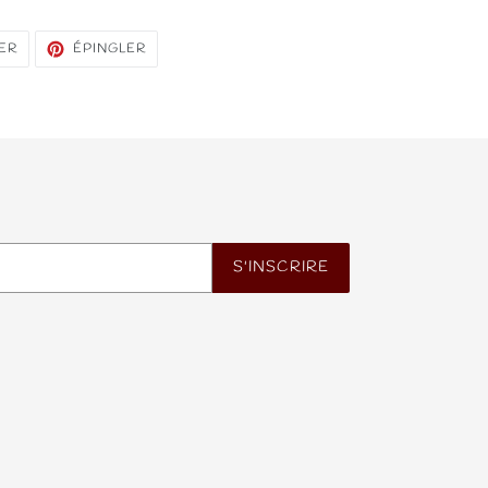
TWEETER
ÉPINGLER
ER
ÉPINGLER
SUR
SUR
TWITTER
PINTEREST
S'INSCRIRE