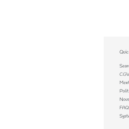
Le site
Quic
Home
Sear
Nouveautés
CG
Les écheveaux teints mains
Ment
Les perles de laines
Polit
Les différents kits
Nous
Mercerie, Patrons & Cartes
FAQ
cadeaux
Systè
Journal