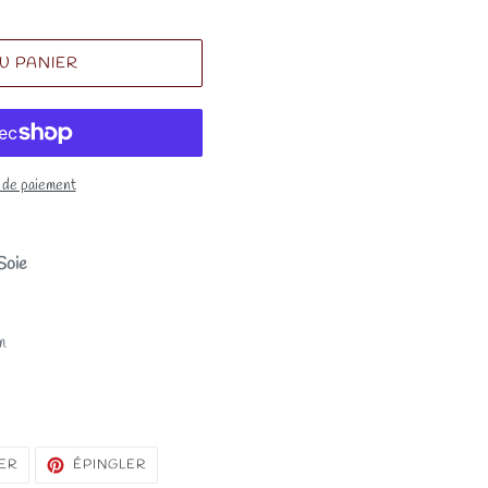
U PANIER
 de paiement
Soie
m
TWEETER
ÉPINGLER
ER
ÉPINGLER
SUR
SUR