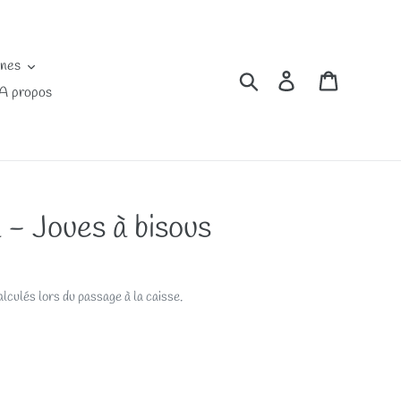
ines
Rechercher
Se connecter
Panier
A propos
- Joues à bisous
lculés lors du passage à la caisse.