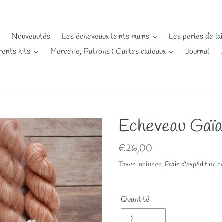
Nouveautés
Les écheveaux teints mains
Les perles de la
rents kits
Mercerie, Patrons & Cartes cadeaux
Journal
Echeveau Gaïa 
Prix
€26,00
normal
Taxes incluses.
Frais d'expédition
ca
Quantité