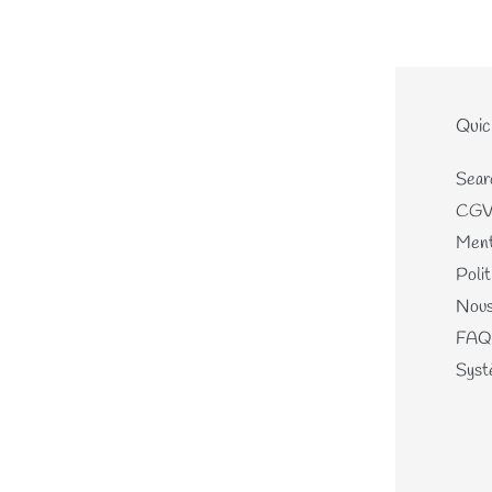
Le site
Quic
Home
Sear
Nouveautés
CG
Les écheveaux teints mains
Ment
Les perles de laines
Polit
Les différents kits
Nous
Mercerie, Patrons & Cartes
FAQ
cadeaux
Systè
Journal
A propos