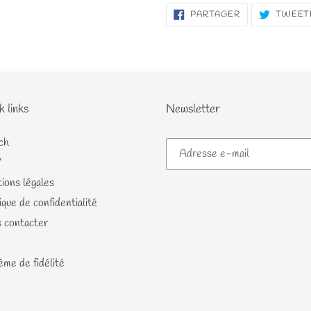
PARTAGER
PARTAGER
TWEET
SUR
FACEBOOK
k links
Newsletter
ch
V
ions légales
ique de confidentialité
 contacter
me de fidélité