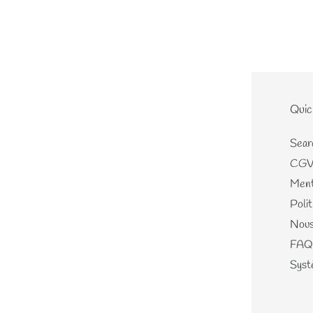
Le site
Quic
Home
Sear
Nouveautés
CG
Les écheveaux teints mains
Ment
Les perles de laines
Polit
Les différents kits
Nous
Mercerie, Patrons & Cartes
FAQ
cadeaux
Systè
Journal
A propos