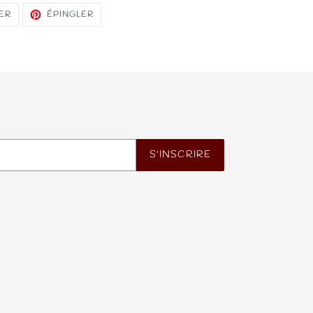
TWEETER
ÉPINGLER
ER
ÉPINGLER
SUR
SUR
TWITTER
PINTEREST
S'INSCRIRE