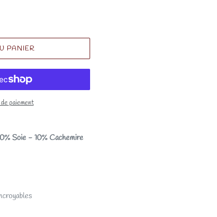
U PANIER
 de paiement
20% Soie - 10% Cachemire
incroyables