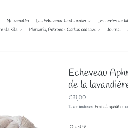
Nouveautés
Les écheveaux teints mains
Les perles de la
rents kits
Mercerie, Patrons & Cartes cadeaux
Journal
Echeveau Aphr
de la lavandièr
Prix
€31,00
normal
Taxes incluses.
Frais d'expédition
ca
Quantité