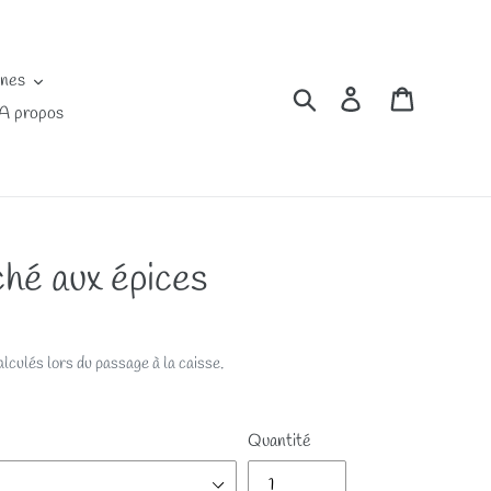
ines
Rechercher
Se connecter
Panier
A propos
ché aux épices
lculés lors du passage à la caisse.
Quantité