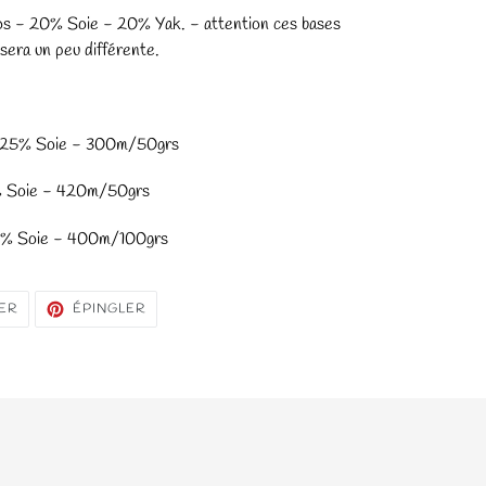
s - 20% Soie - 20% Yak. - attention ces bases
 sera un peu différente.
- 25% Soie - 300m/50grs
% Soie - 420m/50grs
0% Soie - 400m/100grs
TWEETER
ÉPINGLER
ER
ÉPINGLER
SUR
SUR
TWITTER
PINTEREST