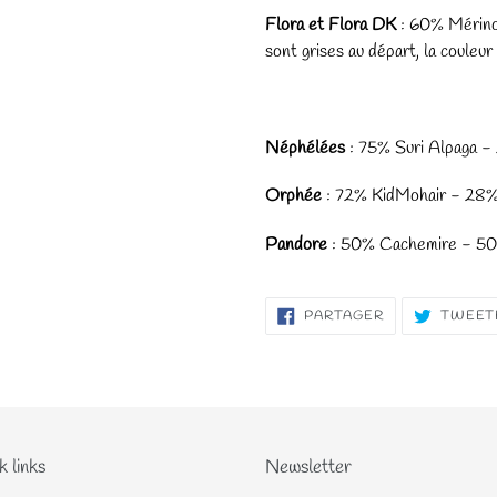
Flora et Flora DK
: 60% Mérino
sont grises au départ, la couleur
Néphélées
: 75% Suri Alpaga 
Orphée
: 72% KidMohair - 28
Pandore
: 50% Cachemire - 5
PARTAGER
PARTAGER
TWEET
SUR
FACEBOOK
k links
Newsletter