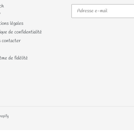
ch
V
ions légales
ique de confidentialité
 contacter
me de fidélité
hopify