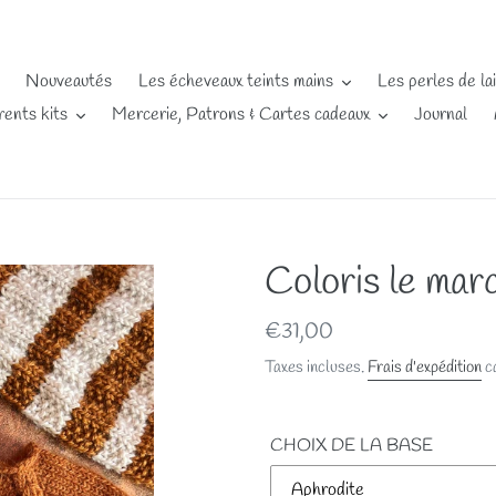
Nouveautés
Les écheveaux teints mains
Les perles de la
rents kits
Mercerie, Patrons & Cartes cadeaux
Journal
Coloris le mar
Prix
€31,00
normal
Taxes incluses.
Frais d'expédition
ca
CHOIX DE LA BASE