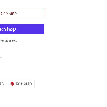
U PANIER
 de paiement
mm
TWEETER
ÉPINGLER
ER
ÉPINGLER
SUR
SUR
TWITTER
PINTEREST