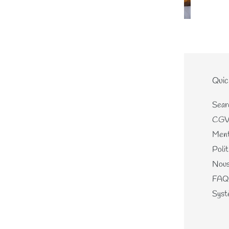
Le site
Quic
Home
Sear
Nouveautés
CG
Les écheveaux teints mains
Ment
Les perles de laines
Polit
Les différents kits
Nous
Mercerie, Patrons & Cartes
FAQ
cadeaux
Systè
Journal
A propos