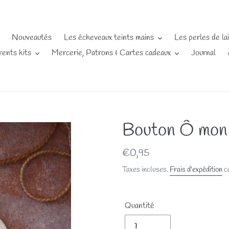
Nouveautés
Les écheveaux teints mains
Les perles de la
rents kits
Mercerie, Patrons & Cartes cadeaux
Journal
Bouton Ô mon p
Prix
€0,95
normal
Taxes incluses.
Frais d'expédition
ca
Quantité