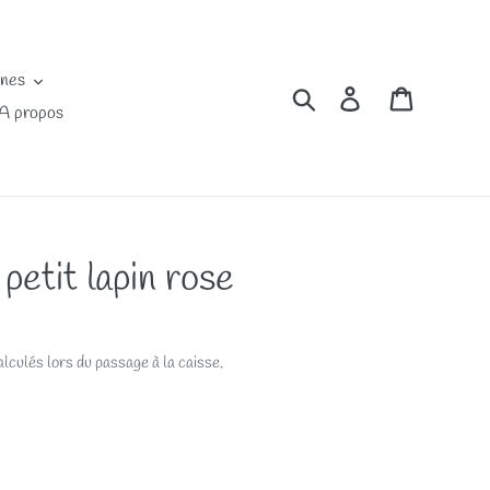
ines
Rechercher
Se connecter
Panier
A propos
etit lapin rose
lculés lors du passage à la caisse.