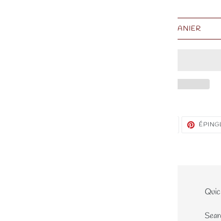
AJOUTER AU PANIER
PARTAGER
TWEETER
PARTAGER
TWEETER
ÉPING
SUR
SUR
FACEBOOK
TWITTER
Le site
Quic
Home
Sear