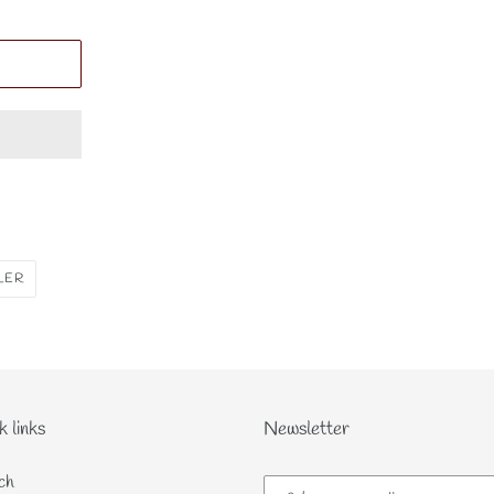
ÉPINGLER
LER
SUR
PINTEREST
k links
Newsletter
ch