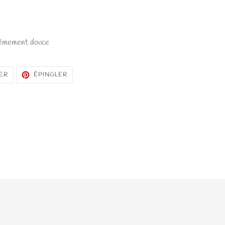
trêmement douce
TWEETER
ÉPINGLER
ER
ÉPINGLER
SUR
SUR
TWITTER
PINTEREST