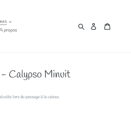
ines
Rechercher
Se connecter
Panier
A propos
 - Calypso Minuit
lculés lors du passage à la caisse.