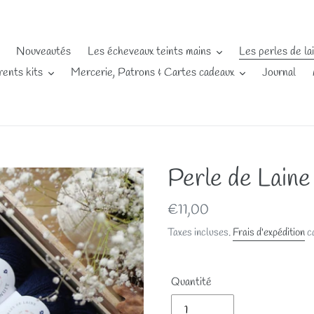
Nouveautés
Les écheveaux teints mains
Les perles de la
rents kits
Mercerie, Patrons & Cartes cadeaux
Journal
Perle de Laine
Prix
€11,00
normal
Taxes incluses.
Frais d'expédition
ca
Quantité