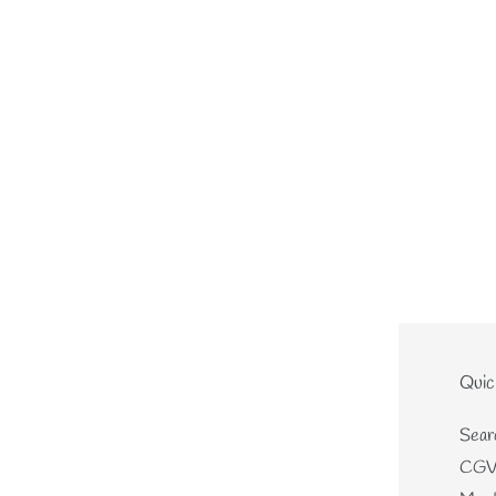
Le site
Quic
Home
Sear
Nouveautés
CG