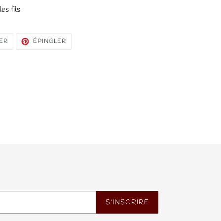
es fils
TWEETER
ÉPINGLER
ER
ÉPINGLER
SUR
SUR
TWITTER
PINTEREST
S'INSCRIRE