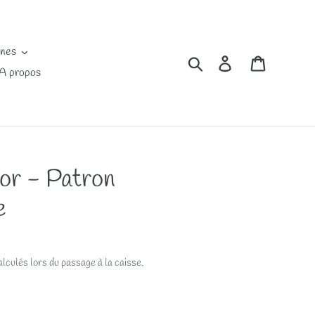
ines
Rechercher
Se connecter
Panier
A propos
or - Patron
e
lculés lors du passage à la caisse.