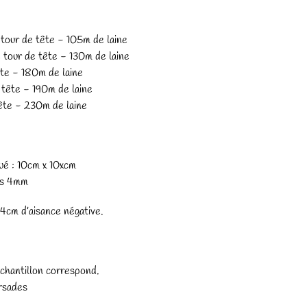
e tour de tête - 105m de laine
e tour de tête - 130m de laine
ête - 180m de laine
e tête - 190m de laine
tête - 230m de laine
qué : 10cm x 10xcm
les 4mm
 4cm d’aisance négative.
échantillon correspond.
orsades