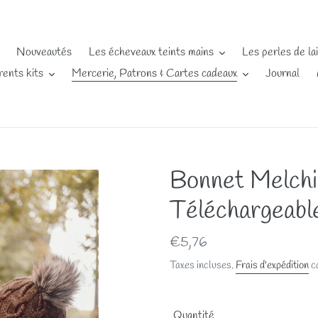
Nouveautés
Les écheveaux teints mains
Les perles de la
rents kits
Mercerie, Patrons & Cartes cadeaux
Journal
Bonnet Melchi
Téléchargeabl
Prix
€5,76
normal
Taxes incluses.
Frais d'expédition
ca
Quantité