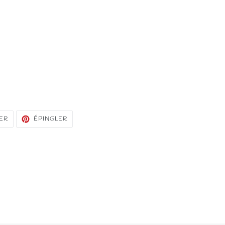
TWEETER
ÉPINGLER
ER
ÉPINGLER
SUR
SUR
TWITTER
PINTEREST