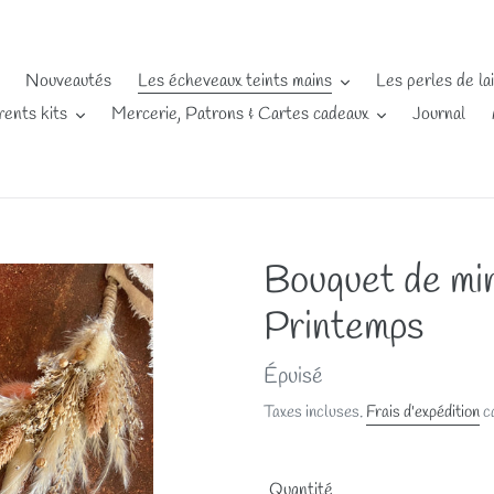
Nouveautés
Les écheveaux teints mains
Les perles de la
rents kits
Mercerie, Patrons & Cartes cadeaux
Journal
Bouquet de min
Printemps
Prix
Épuisé
normal
Taxes incluses.
Frais d'expédition
ca
Quantité