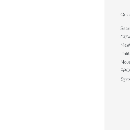
Le site
Quic
Home
Sear
Nouveautés
CG
Les écheveaux teints mains
Ment
Les perles de laines
Polit
Les différents kits
Nous
Mercerie, Patrons & Cartes
FAQ
cadeaux
Systè
Journal
A propos