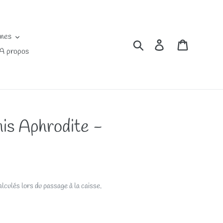
ines
Rechercher
Se connecter
Panier
A propos
is Aphrodite -
lculés lors du passage à la caisse.