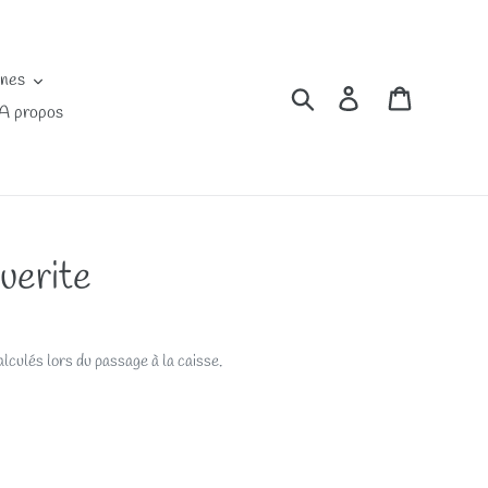
ines
Rechercher
Se connecter
Panier
A propos
uerite
lculés lors du passage à la caisse.