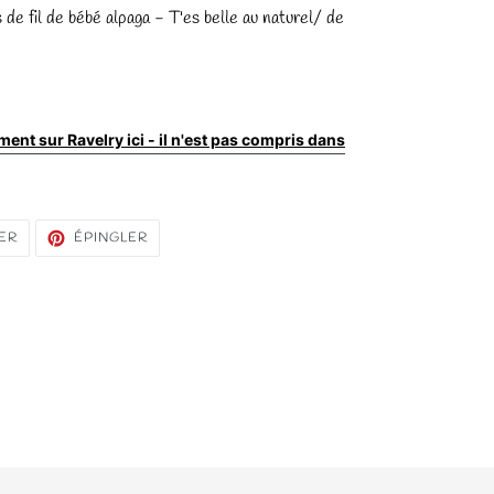
de fil de bébé alpaga - T'es belle au naturel/ de
ment sur Ravelry ici - il n'est pas compris dans
TWEETER
ÉPINGLER
ER
ÉPINGLER
SUR
SUR
TWITTER
PINTEREST