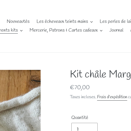
Nouveautés
Les écheveaux teints mains
Les perles de la
rents kits
Mercerie, Patrons & Cartes cadeaux
Journal
Kit châle Marg
Prix
€70,00
normal
Taxes incluses.
Frais d'expédition
ca
Quantité