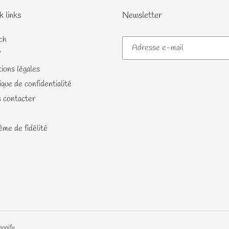
k links
Newsletter
ch
V
ions légales
ique de confidentialité
 contacter
me de fidélité
hopify