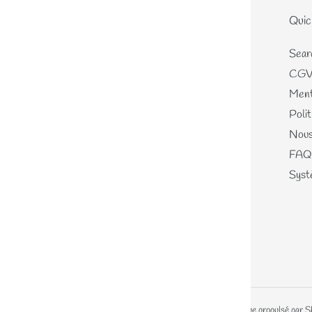
Le site
Quic
Home
Sear
Nouveautés
CG
Les écheveaux teints mains
Ment
Les perles de laines
Polit
Les différents kits
Nous
Mercerie, Patrons & Cartes
FAQ
cadeaux
Systè
Journal
A propos
© 2026,
Lainamouree
Commerce électronique propulsé par S