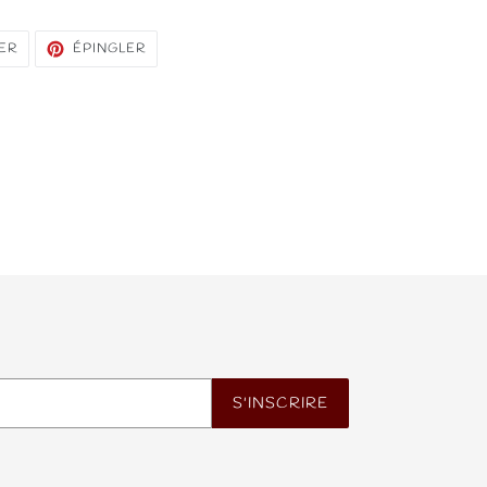
TWEETER
ÉPINGLER
ER
ÉPINGLER
SUR
SUR
TWITTER
PINTEREST
S'INSCRIRE