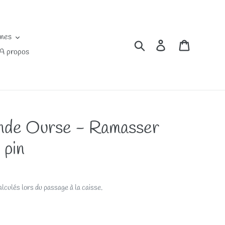
ines
Rechercher
Se connecter
Panier
A propos
nde Ourse - Ramasser
 pin
lculés lors du passage à la caisse.