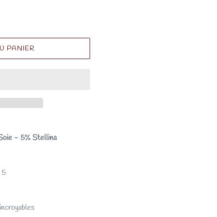
U PANIER
oie - 5% Stellina
- 5
incroyables