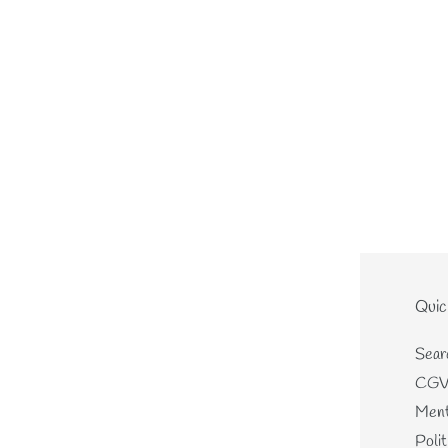
Le site
Quic
Home
Sear
Nouveautés
CG
Les écheveaux teints mains
Ment
Les perles de laines
Polit