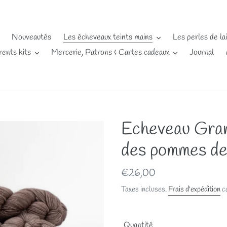
Nouveautés
Les écheveaux teints mains
Les perles de la
rents kits
Mercerie, Patrons & Cartes cadeaux
Journal
Echeveau Gra
des pommes de
Prix
€26,00
normal
Taxes incluses.
Frais d'expédition
ca
Quantité