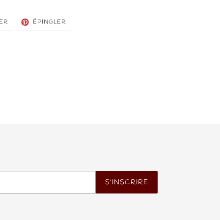
TWEETER
ÉPINGLER
ER
ÉPINGLER
SUR
SUR
TWITTER
PINTEREST
S'INSCRIRE