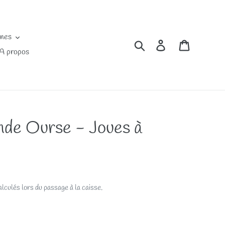
ines
Rechercher
Se connecter
Panier
A propos
de Ourse - Joues à
lculés lors du passage à la caisse.