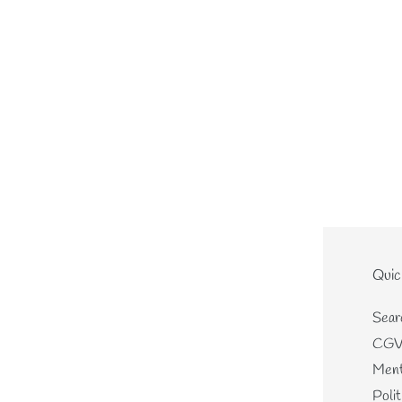
Le site
Quic
Home
Sear
Nouveautés
CG
Les écheveaux teints mains
Ment
Les perles de laines
Polit