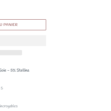
U PANIER
oie - 5% Stellina
- 5
incroyables