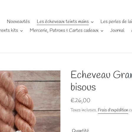
Nouveautés
Les écheveaux teints mains
Les perles de la
rents kits
Mercerie, Patrons & Cartes cadeaux
Journal
Echeveau Gran
bisous
Prix
€26,00
normal
Taxes incluses.
Frais d'expédition
ca
Quantité