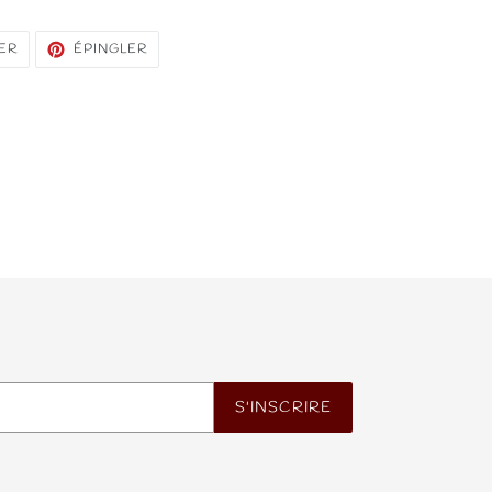
TWEETER
ÉPINGLER
ER
ÉPINGLER
SUR
SUR
TWITTER
PINTEREST
S'INSCRIRE