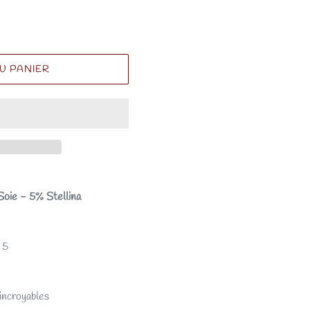
U PANIER
oie - 5% Stellina
- 5
incroyables