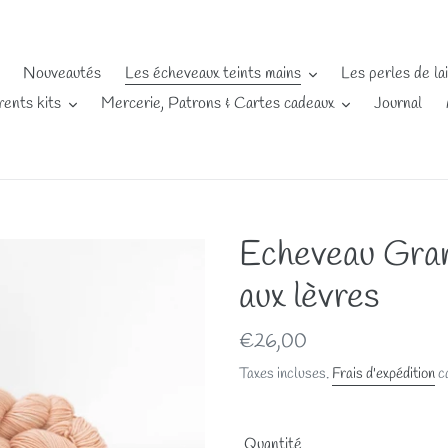
Nouveautés
Les écheveaux teints mains
Les perles de la
rents kits
Mercerie, Patrons & Cartes cadeaux
Journal
Echeveau Gran
aux lèvres
Prix
€26,00
normal
Taxes incluses.
Frais d'expédition
ca
Quantité