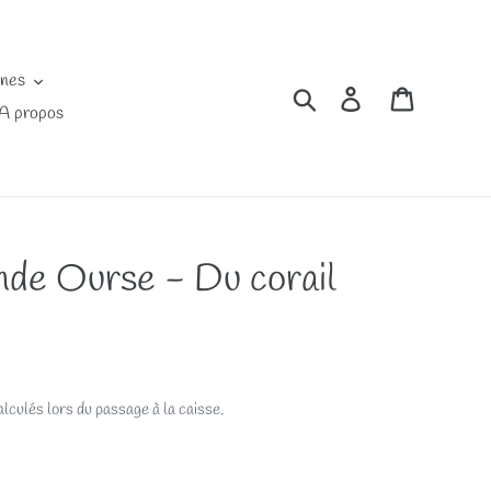
ines
Rechercher
Se connecter
Panier
A propos
de Ourse - Du corail
lculés lors du passage à la caisse.