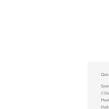
Le site
Quic
Home
Sear
Nouveautés
CG
Les écheveaux teints mains
Ment
Les perles de laines
Polit