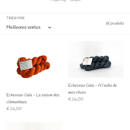
t
i
TRIER PAR
o
18 produits
n
Echeveau
Echeveau
:
Gaïa
Gaïa
-
-
La
A
saison
l'aube
des
de
clémentines
mes
Echeveau Gaïa - A l'aube de
rêves
mes rêves
Echeveau Gaïa - La saison des
Prix
€26,00
clémentines
normal
Prix
€26,00
normal
Echeveau