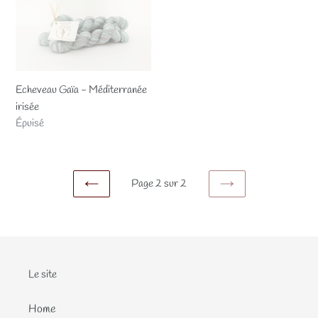
Gaïa
-
Méditerranée
irisée
Echeveau Gaïa - Méditerranée
irisée
Prix
Épuisé
normal
Page 2 sur 2
PAGE
PAGE
PRÉCÉDENTE
SUIVANTE
Le site
Home