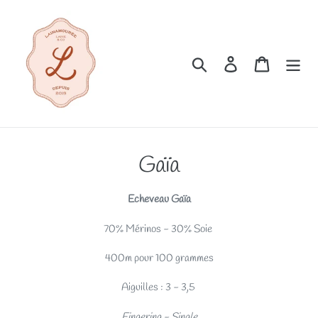
Passer
au
contenu
Rechercher
Se connecter
Panier
C
Gaïa
o
Echeveau Gaïa
l
70% Mérinos - 30% Soie
l
400m pour 100 grammes
e
Aiguilles : 3 - 3,5
c
Fingering - Single