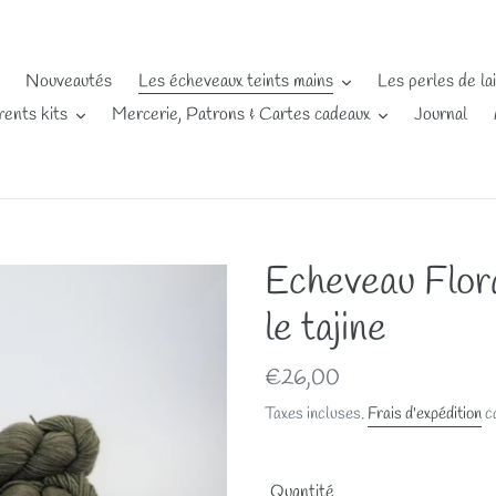
Nouveautés
Les écheveaux teints mains
Les perles de la
rents kits
Mercerie, Patrons & Cartes cadeaux
Journal
Echeveau Flor
le tajine
Prix
€26,00
normal
Taxes incluses.
Frais d'expédition
ca
Quantité