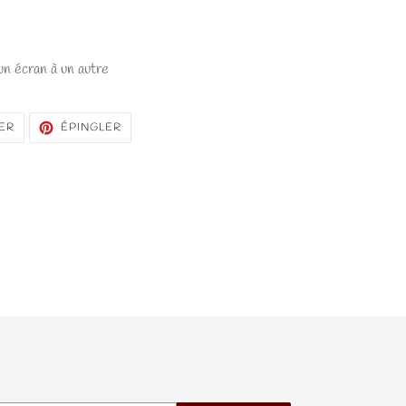
un écran à un autre
TWEETER
ÉPINGLER
ER
ÉPINGLER
SUR
SUR
TWITTER
PINTEREST