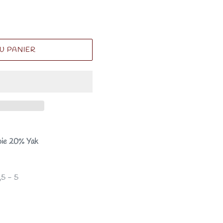
U PANIER
ie 20% Yak
,5 - 5