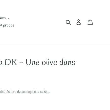
ines
Rechercher
Se connecter
Panier
A propos
a DK - Une olive dans
lculés lors du passage à la caisse.