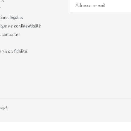
ch
V
ions légales
ique de confidentialité
 contacter
me de fidélité
hopify