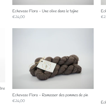
Echeveau Flora - Une olive dans le tajine
Ec
Prix
€26,00
Pri
€2
normal
nor
Echeveau
Ech
Flora
Flo
-
-
Ramasser
La
des
sai
pommes
des
de
clé
pin
ère
Echeveau Flora - Ramasser des pommes de pin
Prix
€26,00
Ech