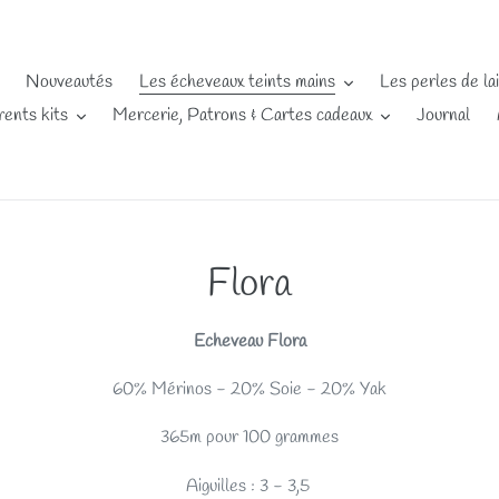
Nouveautés
Les écheveaux teints mains
Les perles de la
rents kits
Mercerie, Patrons & Cartes cadeaux
Journal
C
Flora
o
Echeveau Flora
l
60% Mérinos - 20% Soie - 20% Yak
l
365m pour 100 grammes
e
Aiguilles : 3 - 3,5