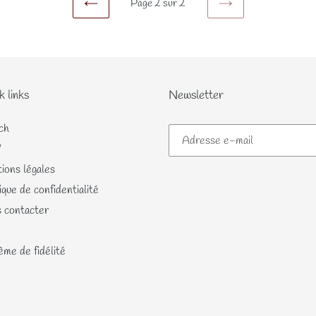
Page 2 sur 2
PAGE
PAGE
PRÉCÉDENTE
SUIVANTE
k links
Newsletter
ch
V
ions légales
ique de confidentialité
 contacter
me de fidélité