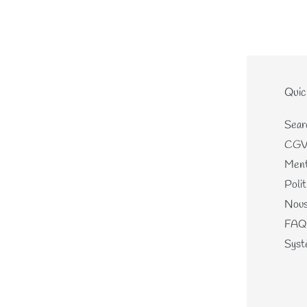
Le site
Quic
Home
Sear
Nouveautés
CG
Les écheveaux teints mains
Ment
Les perles de laines
Polit
Les différents kits
Nous
Mercerie, Patrons & Cartes
FAQ
cadeaux
Systè
Journal
A propos