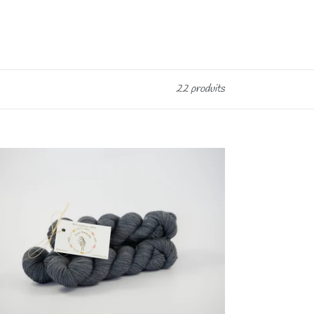
22 produits
eveau
ra
age
uté