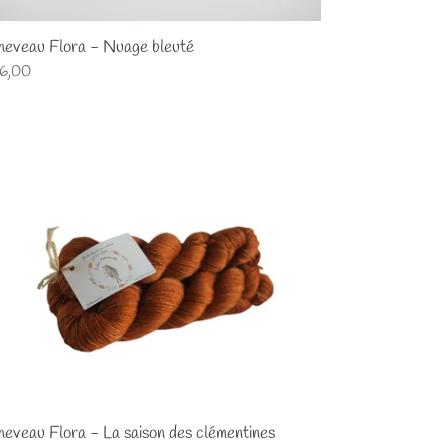
heveau Flora - Nuage bleuté
x
6,00
mal
eveau
ra
son
mentines
eveau Flora - La saison des clémentines