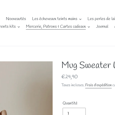
Nouveautés
Les écheveaux teints mains
Les perles de la
rents kits
Mercerie, Patrons & Cartes cadeaux
Journal
Mug Sweater
Prix
€24,90
normal
Taxes incluses.
Frais d'expédition
ca
Quantité