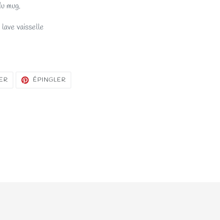
du mug.
 lave vaisselle
TWEETER
ÉPINGLER
ER
ÉPINGLER
SUR
SUR
TWITTER
PINTEREST