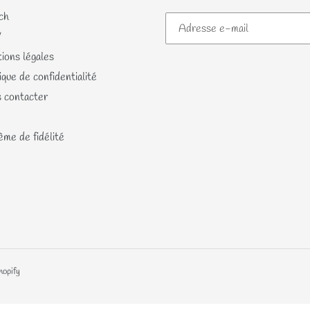
ch
V
ions légales
ique de confidentialité
 contacter
me de fidélité
hopify