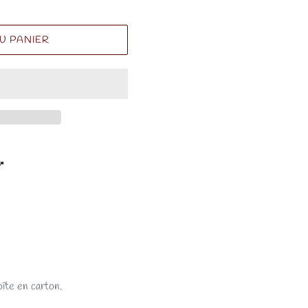
U PANIER
r"
oîte en carton.