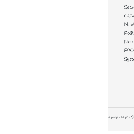
Home
Sear
Nouveautés
CG
Les écheveaux teints mains
Ment
Les perles de laines
Polit
Les différents kits
Nous
Mercerie, Patrons & Cartes
FAQ
cadeaux
Systè
Journal
A propos
© 2026,
Lainamouree
Commerce électronique propulsé par S