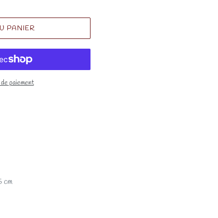
U PANIER
 de paiement
,5 cm