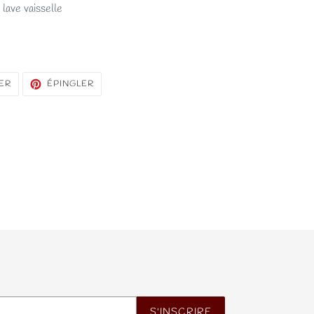
 lave vaisselle
TWEETER
ÉPINGLER
ER
ÉPINGLER
SUR
SUR
TWITTER
PINTEREST
S'INSCRIRE