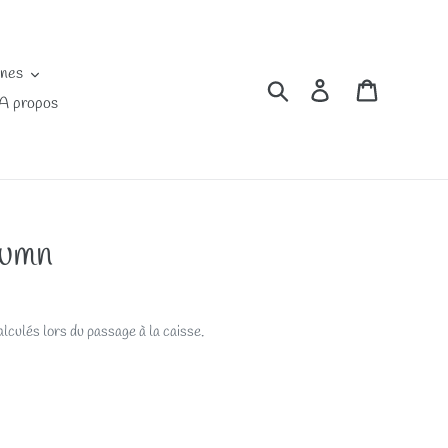
ines
Rechercher
Se connecter
Panier
A propos
tumn
lculés lors du passage à la caisse.