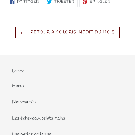
PARTAGER
TWEETER
ÉPINGLER
PARTAGER
TWEETER
ÉPINGLER
SUR
SUR
SUR
FACEBOOK
TWITTER
PINTEREST
RETOUR À COLORIS INÉDIT DU MOIS
Le site
Home
Nouveautés
Les écheveaux teints mains
Les perles de laines