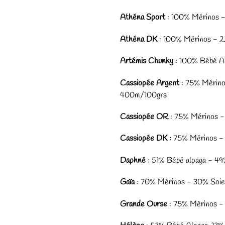
Athéna Sport
: 100% Mérinos 
Athéna DK
: 100% Mérinos - 
Artémis Chunky
: 100% Bébé A
Cassiopée Argent
: 75% Mérino
400m/100grs
Cassiopée OR
: 75% Mérinos -
Cassiopée DK :
75% Mérinos -
Daphné
:
51% Bébé alpaga - 4
Gaïa
: 70% Mérinos - 30% Soi
Grande Ourse
: 75% Mérinos -