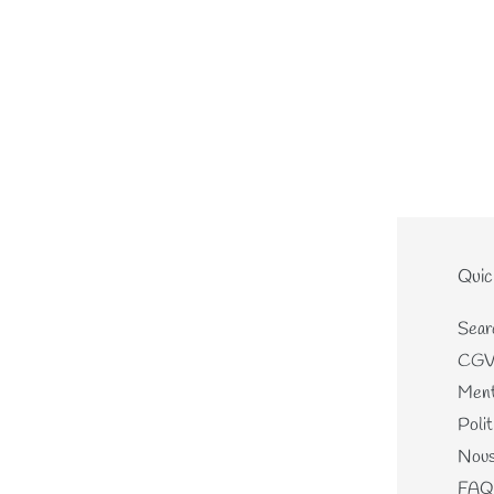
Le site
Quic
Home
Sear
Nouveautés
CG
Les écheveaux teints mains
Ment
Les perles de laines
Polit
Les différents kits
Nous
Mercerie, Patrons & Cartes
FAQ