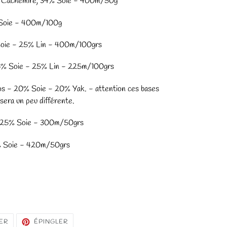
% Cachemire, 34% Soie - 400m/50g
Soie - 400m/100g
oie - 25% Lin - 400m/100grs
% Soie - 25% Lin - 225m/100grs
s - 20% Soie - 20% Yak. - attention ces bases
 sera un peu différente.
- 25% Soie - 300m/50grs
% Soie - 420m/50grs
TWEETER
ÉPINGLER
ER
ÉPINGLER
SUR
SUR