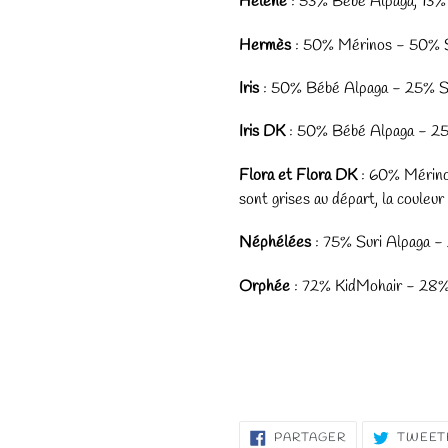
Hélène
: 53% Bébé Alpaga, 13
Hermès
: 50% Mérinos - 50% 
Iris
: 50% Bébé Alpaga - 25% S
Iris DK
:
50% Bébé Alpaga - 25
Flora et Flora DK
: 60% Mérino
sont grises au départ, la couleur
Néphélées
: 75% Suri Alpaga 
Orphée
: 72% KidMohair - 28
PARTAGER
PARTAGER
TWEET
SUR