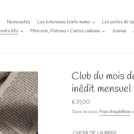
Nouveautés
Les écheveaux teints mains
Les perles de la
rents kits
Mercerie, Patrons & Cartes cadeaux
Journal
Club du mois d
inédit mensuel
Prix
€31,00
normal
Taxes incluses.
Frais d'expédition
ca
CHOIX DE LA BASE