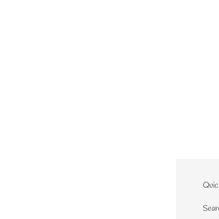
Le site
Quic
Home
Sear