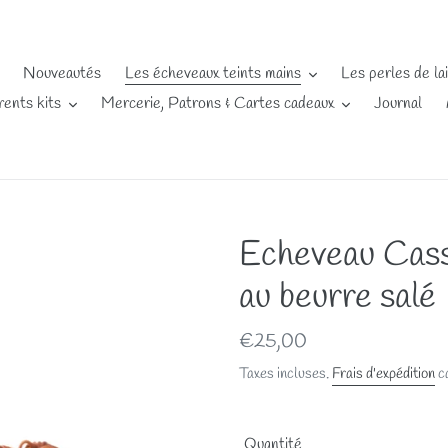
Nouveautés
Les écheveaux teints mains
Les perles de la
rents kits
Mercerie, Patrons & Cartes cadeaux
Journal
Echeveau Cas
au beurre salé
Prix
€25,00
normal
Taxes incluses.
Frais d'expédition
ca
Quantité