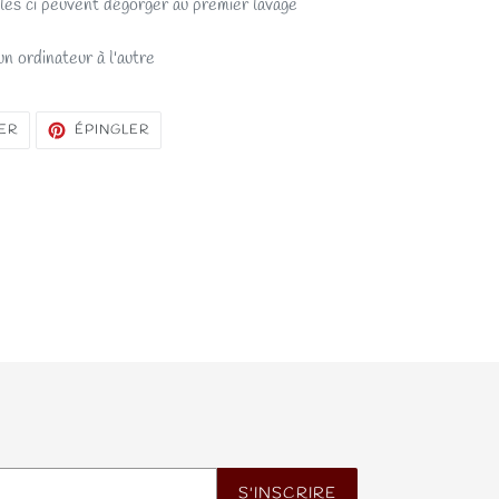
es ci peuvent dégorger au premier lavage
n ordinateur à l'autre
TWEETER
ÉPINGLER
ER
ÉPINGLER
SUR
SUR
TWITTER
PINTEREST
S'INSCRIRE