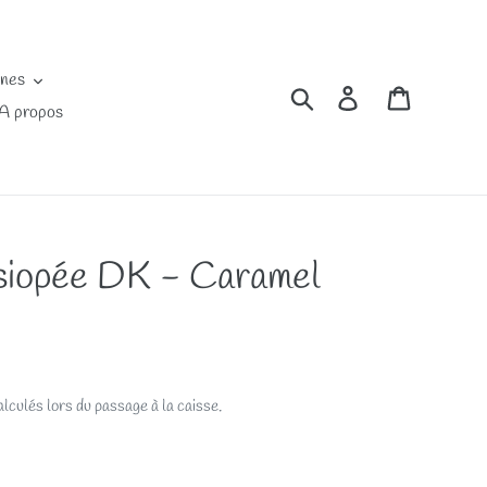
ines
Rechercher
Se connecter
Panier
A propos
siopée DK - Caramel
lculés lors du passage à la caisse.