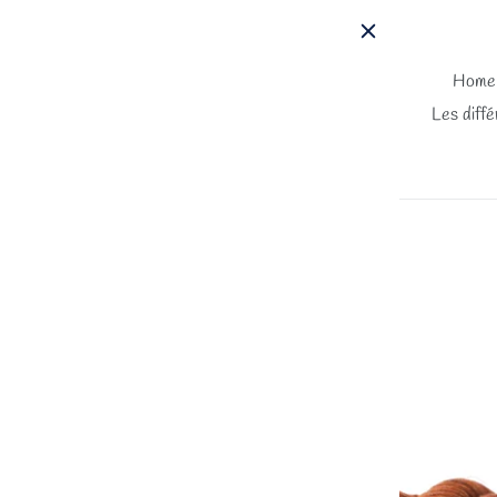
Passer
au
contenu
Home
Les diffé