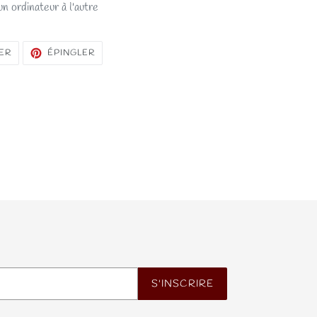
n ordinateur à l'autre
TWEETER
ÉPINGLER
ER
ÉPINGLER
SUR
SUR
TWITTER
PINTEREST
S'INSCRIRE