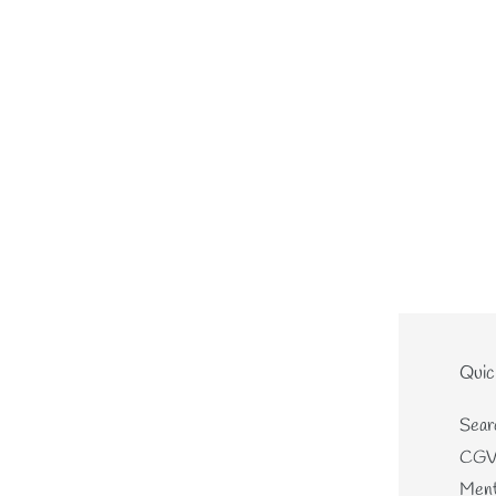
Le site
Quic
Home
Sear
Nouveautés
CG
Les écheveaux teints mains
Ment