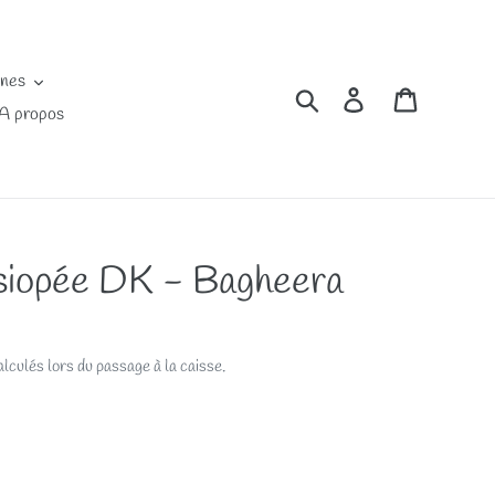
ines
Rechercher
Se connecter
Panier
A propos
siopée DK - Bagheera
lculés lors du passage à la caisse.