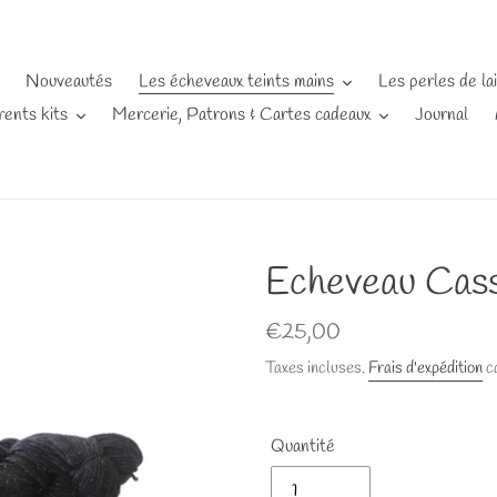
Nouveautés
Les écheveaux teints mains
Les perles de la
rents kits
Mercerie, Patrons & Cartes cadeaux
Journal
Echeveau Cas
Prix
€25,00
normal
Taxes incluses.
Frais d'expédition
ca
Quantité