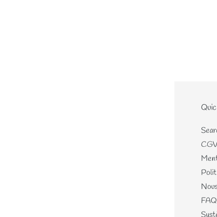
Le site
Quic
Home
Sear
Nouveautés
CG
Les écheveaux teints mains
Ment
Les perles de laines
Polit
Les différents kits
Nous
Mercerie, Patrons & Cartes
FAQ
cadeaux
Systè