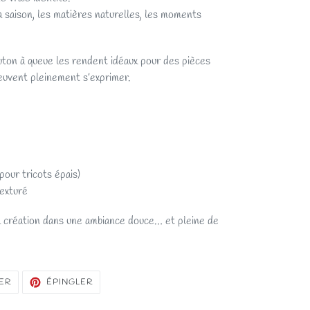
la saison, les matières naturelles, les moments
uton à queue les rendent idéaux pour des pièces
peuvent pleinement s’exprimer.
pour tricots épais)
texturé
ta création dans une ambiance douce… et pleine de
TWEETER
ÉPINGLER
ER
ÉPINGLER
SUR
SUR
TWITTER
PINTEREST