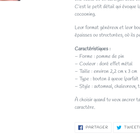
C’est le petit détail qui évoque 
cocooning.
Leur format généreux et leur bo
épaisses ou structurées, où ils 
Caractéristiques :
– Forme : pomme de pin
– Couleur : doré effet métal
– Taille : environ 2,2 cm x 3 cm
– Type : bouton à queue (parfait 
– Style : automnal, chaleureux, 
À choisir quand tu veux ancrer 
caractère.
PARTAGER
PARTAGER
TWEET
SUR
FACEBOOK