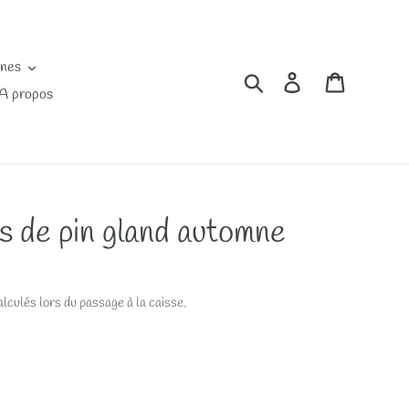
ines
Rechercher
Se connecter
Panier
A propos
 de pin gland automne
lculés lors du passage à la caisse.