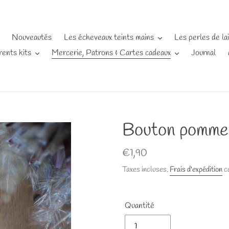
Nouveautés
Les écheveaux teints mains
Les perles de la
rents kits
Mercerie, Patrons & Cartes cadeaux
Journal
Bouton pommes
Prix
€1,90
normal
Taxes incluses.
Frais d'expédition
ca
Quantité