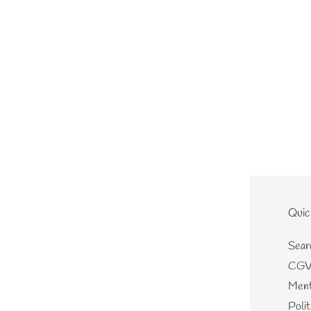
Le site
Quic
Home
Sear
Nouveautés
CG
Les écheveaux teints mains
Ment
Les perles de laines
Polit