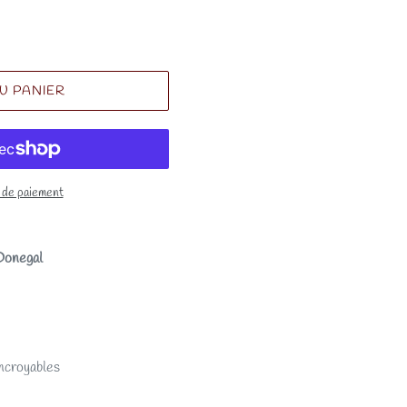
U PANIER
 de paiement
Donegal
incroyables