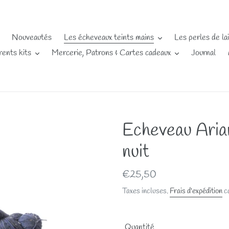
Nouveautés
Les écheveaux teints mains
Les perles de la
rents kits
Mercerie, Patrons & Cartes cadeaux
Journal
Echeveau Arian
nuit
Prix
€25,50
normal
Taxes incluses.
Frais d'expédition
ca
Quantité