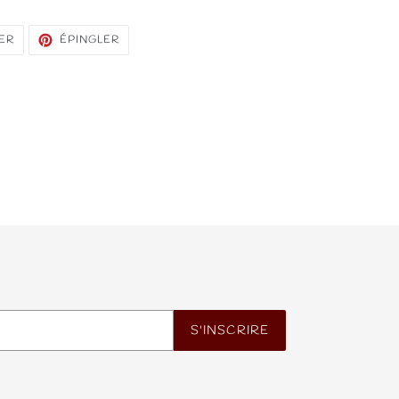
TWEETER
ÉPINGLER
ER
ÉPINGLER
SUR
SUR
TWITTER
PINTEREST
S'INSCRIRE