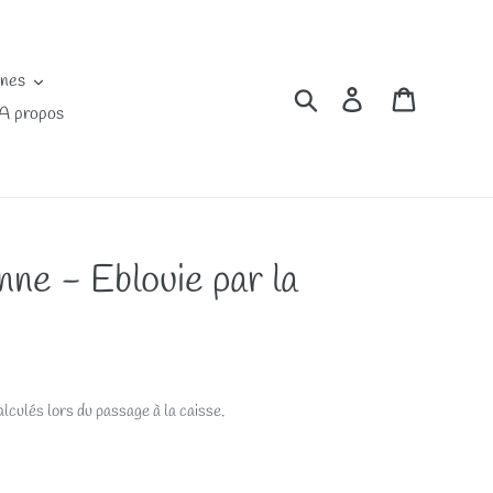
ines
Rechercher
Se connecter
Panier
A propos
ne - Eblouie par la
lculés lors du passage à la caisse.