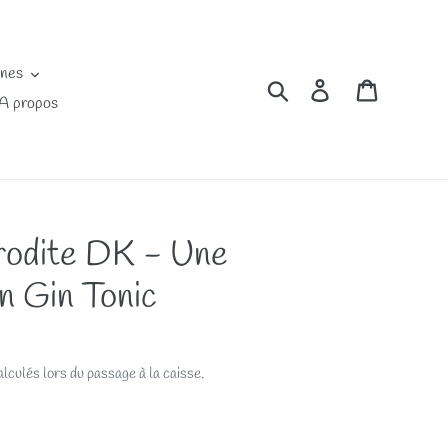
ines
Rechercher
Se connecter
Panier
A propos
rodite DK - Une
n Gin Tonic
lculés lors du passage à la caisse.