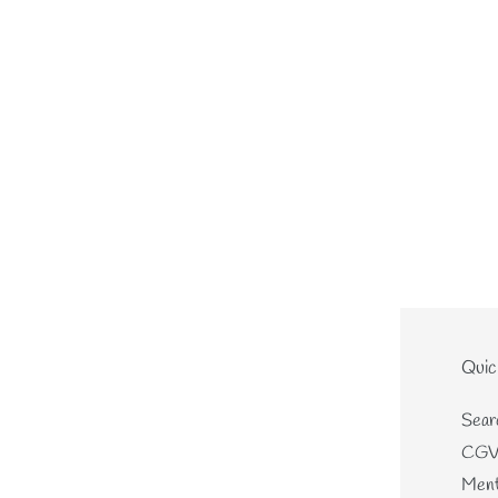
Le site
Quic
Home
Sear
Nouveautés
CG
Les écheveaux teints mains
Ment