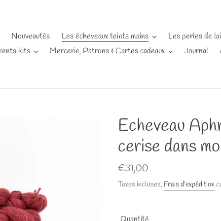
Nouveautés
Les écheveaux teints mains
Les perles de la
rents kits
Mercerie, Patrons & Cartes cadeaux
Journal
Echeveau Aph
cerise dans mo
Prix
€31,00
normal
Taxes incluses.
Frais d'expédition
ca
Quantité