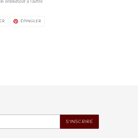
n ordinateur à l'autre
TWEETER
ÉPINGLER
ER
ÉPINGLER
SUR
SUR
TWITTER
PINTEREST
S'INSCRIRE