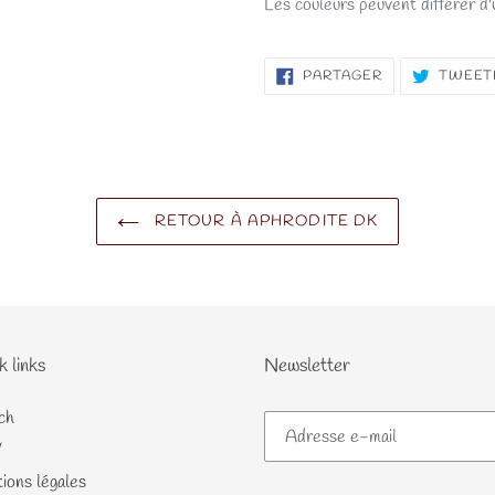
Les couleurs peuvent différer d'u
PARTAGER
PARTAGER
TWEET
SUR
FACEBOOK
RETOUR À APHRODITE DK
k links
Newsletter
ch
V
ions légales