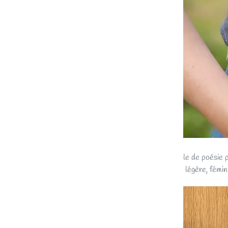
Pensé comme une bulle de poésie pou
Marguerite
, une pièce légère, fémin