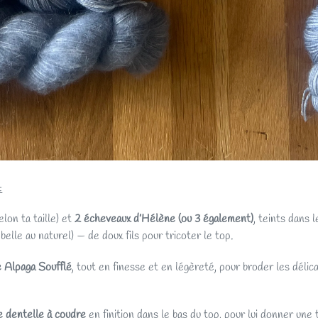
:
elon ta taille) et
2 écheveaux d’Hélène (ou 3 également)
, teints dans l
belle au naturel) — de doux fils pour tricoter le top.
 Alpaga Soufflé
, tout en finesse et en légèreté, pour broder les délic
e dentelle à coudre
en finition dans le bas du top, pour lui donner une