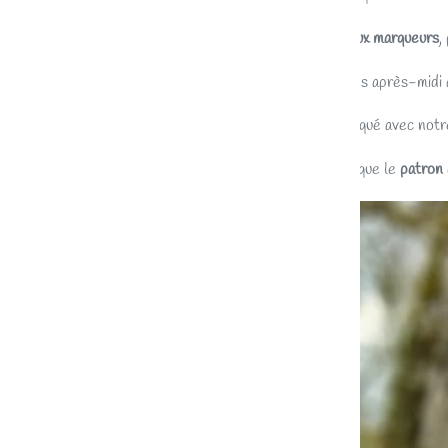
🌼
Un joli lot d’anneaux marqueurs
,
🌼 Un
joli mug
pour tes après-midi a
🌼 Un
sac à projet
floqué avec notre
🌼 Ainsi évidemment que le
patron