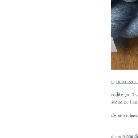
À l’intérieur, tu pouvais y découvrir 
🌼
2 écheveaux d’Aphrodite
(ou 3 s
soin (nuage bleuté, orchidée ou t'es 
🌼
Un mini-écheveau de notre base
ton ouvrage.
🌼
Des boutons
, ainsi qu’un
ruban d