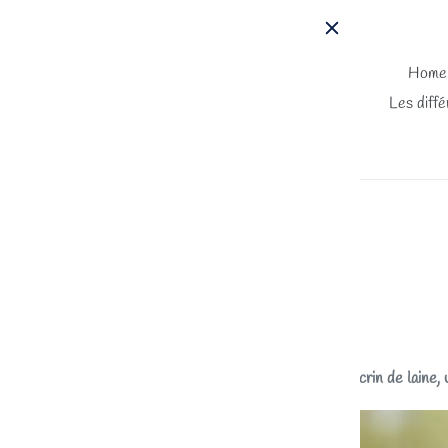
Passer
au
contenu
Home
Les diffé
Bienvenue dans cet écrin de laine, u