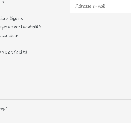
ch
V
ions légales
ique de confidentialité
 contacter
me de fidélité
hopify