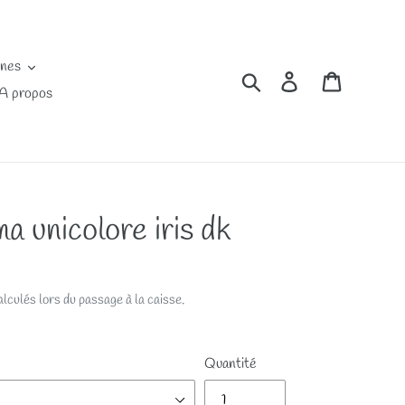
ines
Rechercher
Se connecter
Panier
A propos
a unicolore iris dk
lculés lors du passage à la caisse.
Quantité