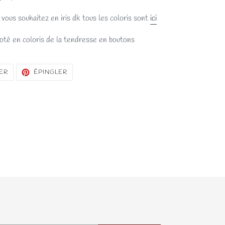
 vous souhaitez en iris dk tous les coloris sont
ici
icoté en coloris de la tendresse en boutons
TWEETER
ÉPINGLER
ER
ÉPINGLER
SUR
SUR
TWITTER
PINTEREST