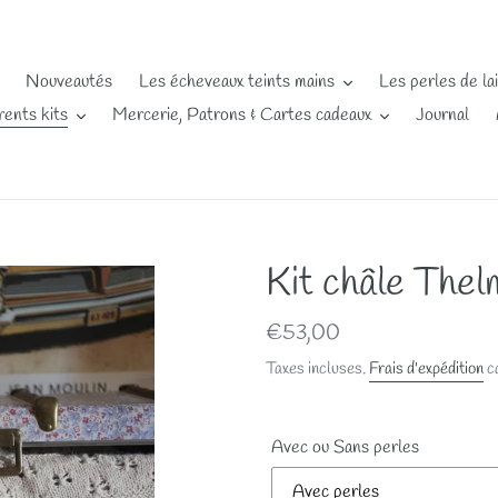
Nouveautés
Les écheveaux teints mains
Les perles de la
rents kits
Mercerie, Patrons & Cartes cadeaux
Journal
Kit châle Thelm
Prix
€53,00
normal
Taxes incluses.
Frais d'expédition
ca
Avec ou Sans perles