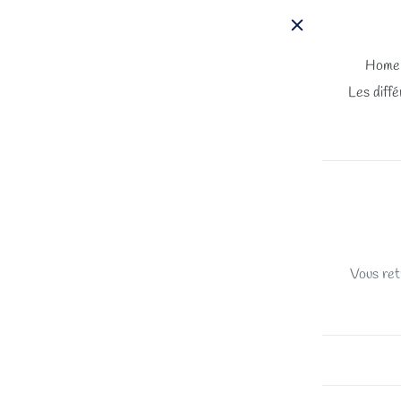
Passer
au
contenu
Home
Les diffé
Vous ret
TRIER PAR