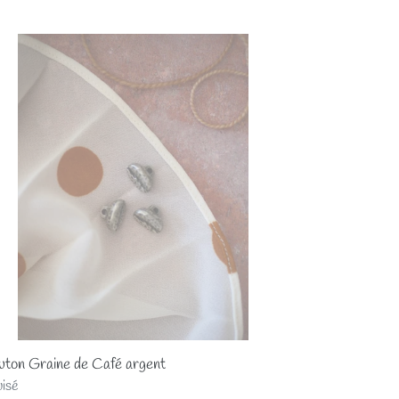
uton
ine
fé
ent
ton Graine de Café argent
x
isé