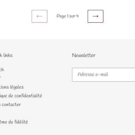
Page 1 sur 4
PAGE
PAGE
PRÉCÉDENTE
SUIVANTE
k links
Newsletter
ch
V
ions légales
ique de confidentialité
 contacter
me de fidélité