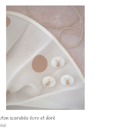
uton
rabée
u
é
ton scarabée écru et doré
x
isé
mal