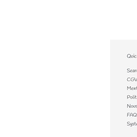
Le site
Quic
Home
Sear
Nouveautés
CG
Les écheveaux teints mains
Ment
Les perles de laines
Polit
Les différents kits
Nous
Mercerie, Patrons & Cartes
FAQ
cadeaux
Systè
Journal