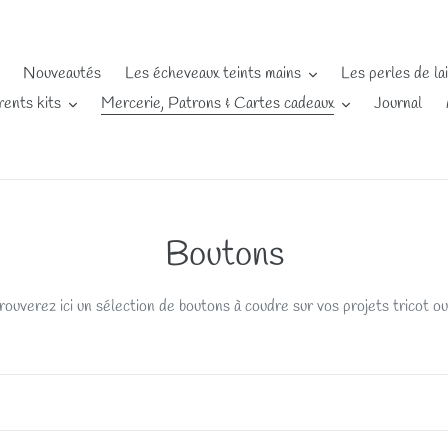
Nouveautés
Les écheveaux teints mains
Les perles de la
rents kits
Mercerie, Patrons & Cartes cadeaux
Journal
C
Boutons
o
rouverez ici un sélection de boutons à coudre sur vos projets tricot ou
l
l
e