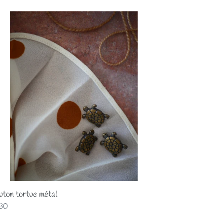
uton
tue
al
ton tortue métal
x
,30
mal