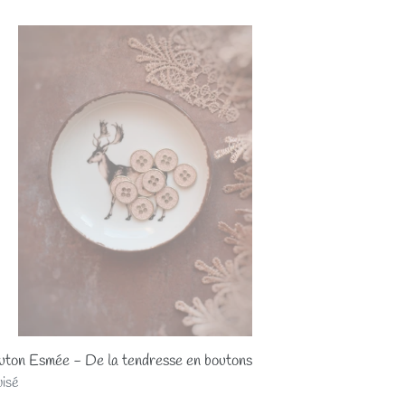
mal
uton
mée
dresse
tons
ton Esmée - De la tendresse en boutons
x
isé
mal